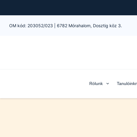
OM kód:
203052/023
|
6782 Mórahalom, Dosztig köz 3.
Rólunk
Tanulóink