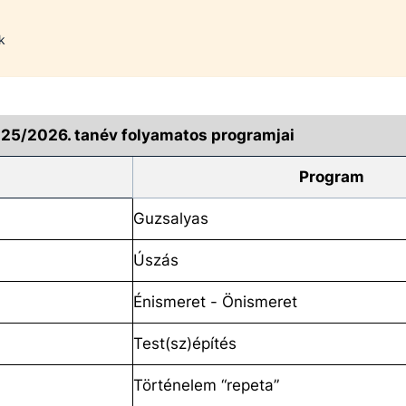
k
25/2026. tanév folyamatos programjai
Program
Guzsalyas
Úszás
Énismeret - Önismeret
Test(sz)építés
Történelem “repeta”