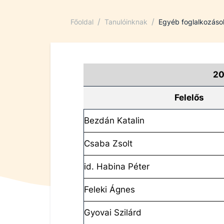
/
/
Főoldal
Tanulóinknak
Egyéb foglalkozáso
20
Felelős
Bezdán Katalin
Csaba Zsolt
id. Habina Péter
Feleki Ágnes
Gyovai Szilárd