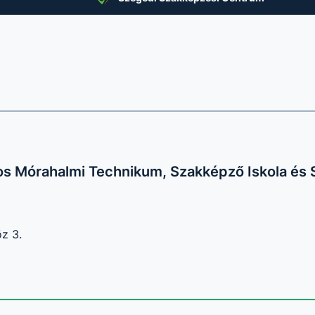
s Mórahalmi Technikum, Szakképző Iskola és S
z 3.