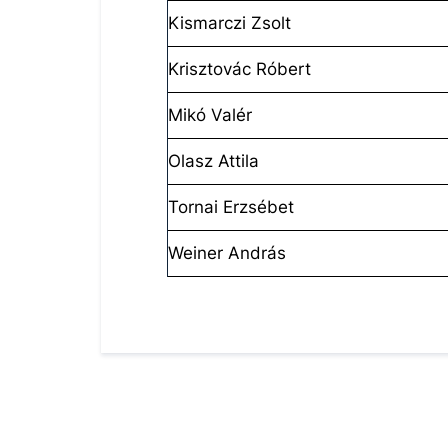
Kismarczi Zsolt
Krisztovác Róbert
Mikó Valér
Olasz Attila
Tornai Erzsébet
Weiner András