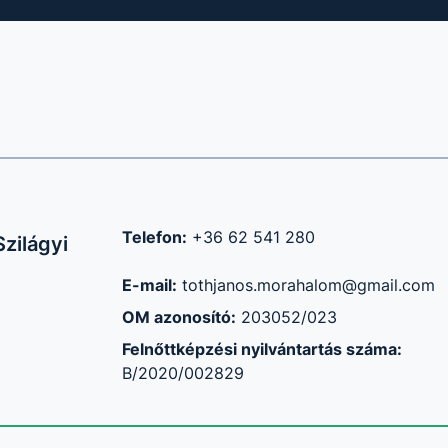
Telefon:
+36 62 541 280
zilágyi
E-mail:
tothjanos.morahalom@gmail.com
OM azonosító:
203052/023
Felnőttképzési nyilvántartás száma:
B/2020/002829